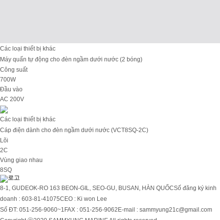
Các loại thiết bị khác
Máy quấn tự động cho đèn ngầm dưới nước (2 bóng)
Công suất
700W
Đầu vào
AC 200V
Các loại thiết bị khác
Cáp điện dành cho đèn ngầm dưới nước (VCT8SQ-2C)
Lõi
2C
Vùng giao nhau
8SQ
8-1, GUDEOK-RO 163 BEON-GIL, SEO-GU, BUSAN, HÀN QUỐC
Số đăng ký kinh
doanh : 603-81-41075
CEO : Ki won Lee
Số ĐT: 051-256-9060~1
FAX : 051-256-9062
E-mail : sammyung21c@gmail.com